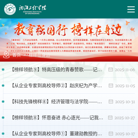
首页
>
榜样在身边
2025-11-06
【榜样领航⑨】特高压级的青春赞歌——记我校“校长奖学金获得者”、电气工程学院韩锦鹏
2025-11-05
【从企业专家到高校导师②】赵庆杞为产学研融合搭桥 为学校高质量发展献智
2025-10-31
【科技先锋榜样⑧】经济管理与法学院——孙宏英
2025-10-27
【榜样领航⑧】怀恩奋进 赤心逐光——记我校“校长奖学金获得者”、经济管理与法学院罗芝婷
2025-10-17
【从企业专家到高校导师①】董建勋教授的产教融合之路