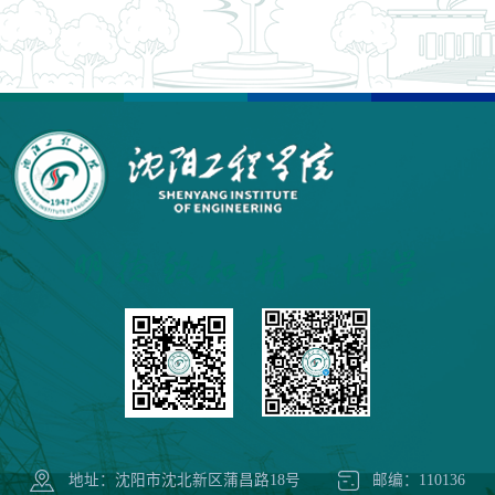
地址：沈阳市沈北新区蒲昌路18号
邮编：110136