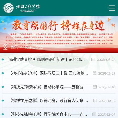
首页
>
榜样在身边
2026-06-25
深耕实践育桃李 临别寄语启新途丨记2026届毕业典礼教师代表赵东升
2025-12-23
【榜样在身边⑫】深耕教坛三十载 匠心筑梦育桃李 ——记冯威老师的教育征程
2025-12-16
【科技先锋榜样⑫】自动化学院——庞新富
2025-12-12
【榜样在身边⑪】以德润身，践行育人使命 以爱润心，潜心培根铸魂 ——记理学院高等数学教研室张娇
2025-12-05
【科技先锋榜样⑪】理学院美育中心——齐志华