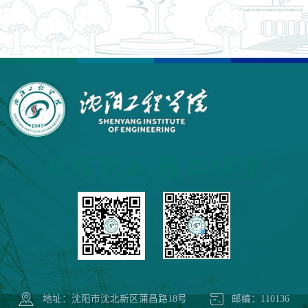
地址：沈阳市沈北新区蒲昌路18号
邮编：110136