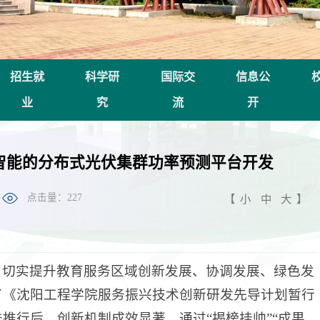
招生就
科学研
国际交
信息公
业
究
流
开
智能的分布式光伏集群功率预测平台开发
点击量：
227
【
小
中
大
】
，切实提升教育服务区域创新发展、协调发展、绿色发
了《沈阳工程学院服务振兴技术创新研发先导计划暂行
推行后，创新机制成效显著。通过“揭榜挂帅”“成果