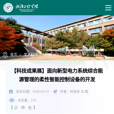
首页
>
学术科研
>
正文
【科技成果展】面向新型电力系统综合能
源管理的柔性智能控制设备的开发
发布日期：2026-04-23
作者：科技处 文/图
点击量：
210
【
小
中
大
】