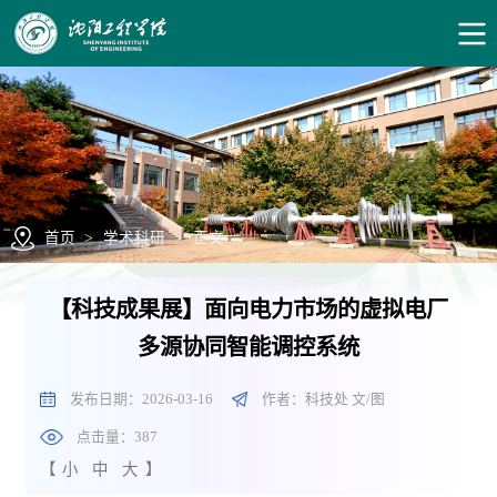
首页
>
学术科研
>
正文
【科技成果展】面向电力市场的虚拟电厂
多源协同智能调控系统
发布日期：2026-03-16
作者：科技处 文/图
点击量：
387
【
小
中
大
】