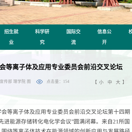
招生就
科学研
国际交
信息公
业
究
流
开
会等离子体及应用专业委员会前沿交叉论坛
宣传部 理学院 图
点击量：
154
【
小
中
大
】
术学会等离子体及应用专业委员会前沿交叉论坛第十四期
与先进能源存储转化电化学会议”圆满闭幕。来自21所国
，围绕等离子体技术在能源领域的创新应用与发展路径