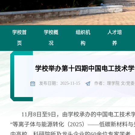
学校首
学校概
组织机
人才培
页
况
构
养
学校举办第十四期中国电工技术学
发布日期：2025-11-15
作者：理学院 文/党委
11月8日至9日，由学校承办的中国电工技
“等离子体与能源转化（2025）——低碳新材料
内高校、科研院所及龙头企业的60余位专家学者