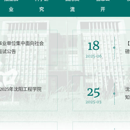
业
究
流
开
18
省事业单位集中面向社会
【
面试公告
磅
2025-06
25
2025年沈阳工程学院
沈
知
2025-03