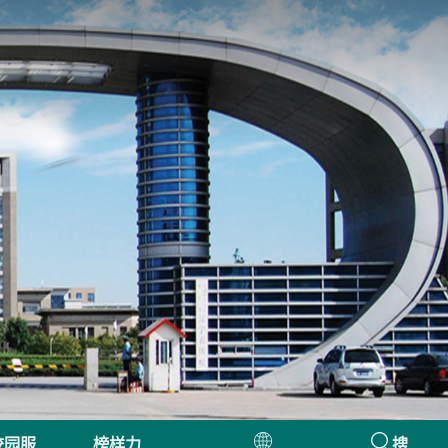
校园服
榜样力
搜