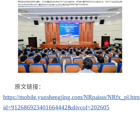
原文链接：
https://mobile.yunshengjing.com/NRpaisss/NRfx_pl.htm
id=912686923401664442&divcol=202605