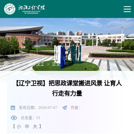
首页
>
媒体沈工
>
正文
【辽宁卫视】把思政课堂搬进风景 让育人
行走有力量
发布日期：2026-07-07
作者：
点击量：
51
【
小
中
大
】