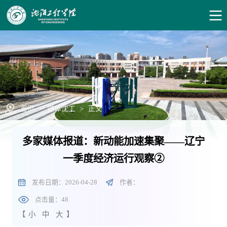
首页
>
媒体沈工
>
正文
多家媒体报道：新动能加速集聚——辽宁
一季度经济运行观察②
发布日期：2026-04-28
作者：
点击量：
48
【
小
中
大
】