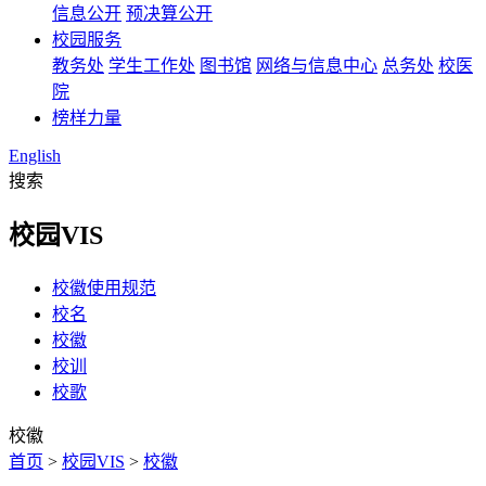
信息公开
预决算公开
校园服务
教务处
学生工作处
图书馆
网络与信息中心
总务处
校医
院
榜样力量
English
搜索
校园VIS
校徽使用规范
校名
校徽
校训
校歌
校徽
首页
>
校园VIS
>
校徽