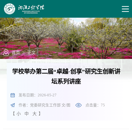
首页
>
正文
学校举办第二届“卓越·创享”研究生创新讲
坛系列讲座
发布日期：2026-05-27
作者：党委研究生工作部 文/图
点击量：
75
【
小
中
大
】