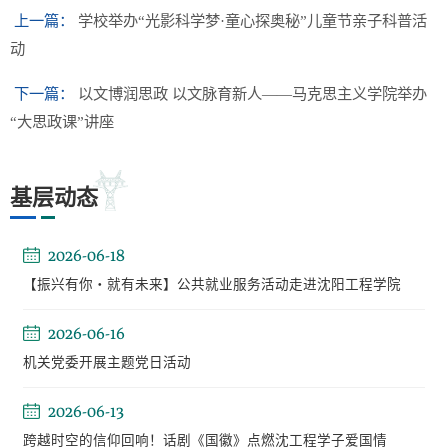
上一篇：
学校举办“光影科学梦·童心探奥秘”儿童节亲子科普活
动
下一篇：
以文博润思政 以文脉育新人——马克思主义学院举办
“大思政课”讲座
基层动态
2026-06-18
【振兴有你・就有未来】公共就业服务活动走进沈阳工程学院
2026-06-16
机关党委开展主题党日活动
2026-06-13
跨越时空的信仰回响！话剧《国徽》点燃沈工程学子爱国情