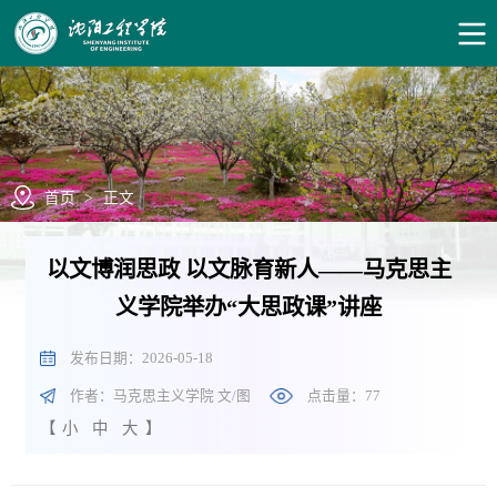
首页
>
正文
以文博润思政 以文脉育新人——马克思主
义学院举办“大思政课”讲座
发布日期：2026-05-18
作者：马克思主义学院 文/图
点击量：
77
【
小
中
大
】