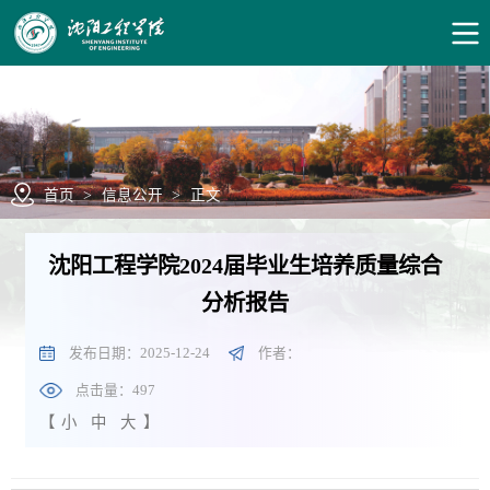
首页
>
信息公开
>
正文
沈阳工程学院2024届毕业生培养质量综合
分析报告
发布日期：2025-12-24
作者：
点击量：
497
【
小
中
大
】