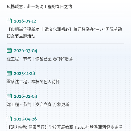
风携暖意，赴一场沈工程的春日之约
2026-03-12
【巾帼岗位建新功 非遗文化润初心】校妇联举办“三八”国际劳动
妇女节主题活动
2026-03-04
沈工程・节气｜惊蛰已至 春“锋”浩荡
2025-11-28
雪落沈工程，寒枝冬色入诗怀
2026-02-04
沈工程・节气｜岁启立春 万象更新
2025-09-26
【活力金秋 健康同行】学校开展教职工2025年秋季蒲河健步走活