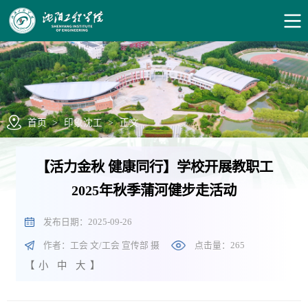
首页
>
印象沈工
>
正文
【活力金秋 健康同行】学校开展教职工
2025年秋季蒲河健步走活动
发布日期：2025-09-26
作者：工会 文/工会 宣传部 摄
点击量：
265
【
小
中
大
】