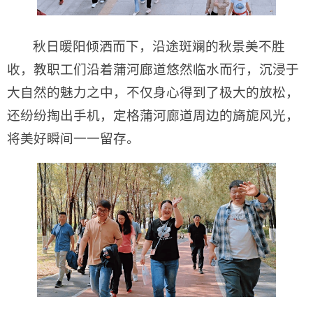
秋日暖阳倾洒而下，沿途斑斓的秋景美不胜
收，教职工们沿着蒲河廊道悠然临水而行，沉浸于
大自然的魅力之中，不仅身心得到了极大的放松，
还纷纷掏出手机，定格蒲河廊道周边的旖旎风光，
将美好瞬间一一留存。