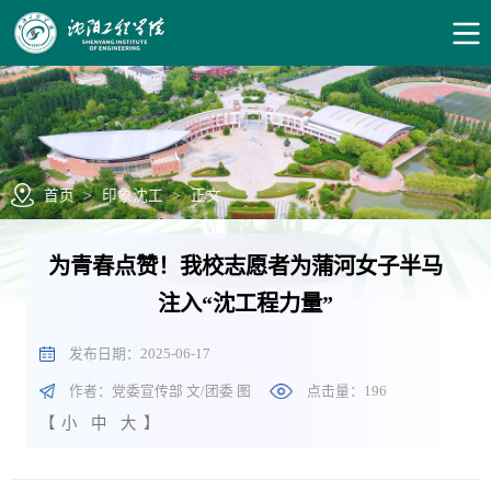
首页
>
印象沈工
>
正文
为青春点赞！我校志愿者为蒲河女子半马
注入“沈工程力量”
发布日期：2025-06-17
作者：党委宣传部 文/团委 图
点击量：
196
【
小
中
大
】