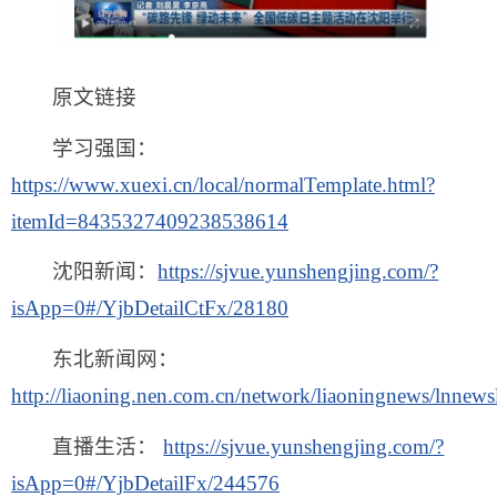
原文链接
学习强国：
https://www.xuexi.cn/local/normalTemplate.html?
itemId=8435327409238538614
沈阳新闻：
https://sjvue.yunshengjing.com/?
isApp=0#/YjbDetailCtFx/28180
东北新闻网：
http://liaoning.nen.com.cn/network/liaoningnews/lnne
直播生活：
https://sjvue.yunshengjing.com/?
isApp=0#/YjbDetailFx/244576