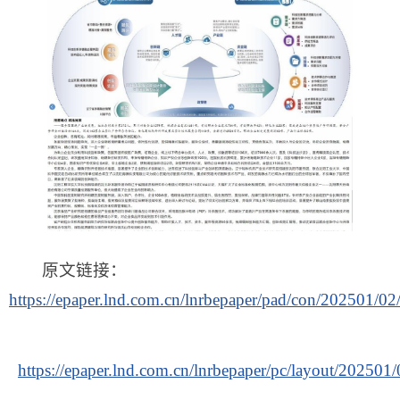
原文链接：
https://epaper.lnd.com.cn/lnrbepaper/pad/con/202501/0
https://epaper.lnd.com.cn/lnrbepaper/pc/layout/202501