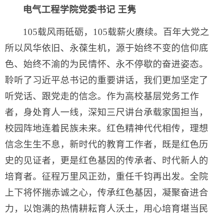
电气工程学院党委书记 王隽
105载风雨砥砺，105载薪火赓续。百年大党之
所以风华依旧、永葆生机，源于始终不变的信仰底
色、始终不渝的为民情怀、永不停歇的奋进姿态。
聆听了习近平总书记的重要讲话，我们更加坚定了
听党话、跟党走的信念。作为高校基层党务工作
者，身处育人一线，深知三尺讲台承载家国担当，
校园阵地连着民族未来。红色精神代代相传，理想
信念生生不息，新时代的教育工作者，既是红色历
史的见证者，更是红色基因的传承者、时代新人的
培育者。征程万里风正劲，重任千钧再出发。全院
上下将怀揣赤诚之心，传承红色基因，凝聚奋进合
力，以饱满的热情耕耘育人沃土，用心培育堪当民