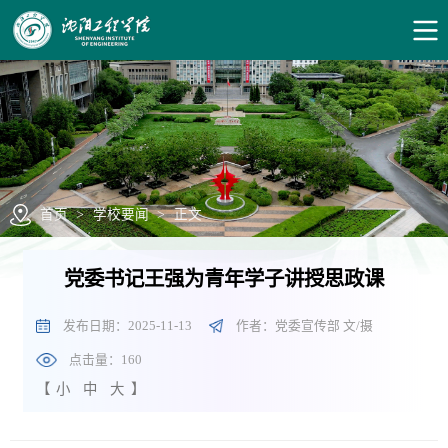
首页
>
学校要闻
>
正文
党委书记王强为青年学子讲授思政课
发布日期：2025-11-13
作者：党委宣传部 文/摄
点击量：
160
【
小
中
大
】