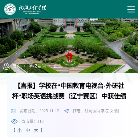
首页
>
学校要闻
>
正文
【喜报】学校在“中国教育电视台·外研社
杯”职场英语挑战赛（辽宁赛区）中获佳绩
发布日期：2025-11-12
作者：红河国际学院 文/图
点击量：
118
【
小
中
大
】