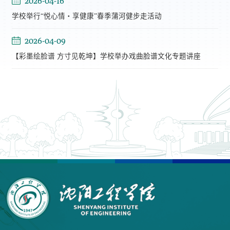
2026-04-16
学校举行“悦心情・享健康”春季蒲河健步走活动
2026-04-09
【彩墨绘脸谱 方寸见乾坤】学校举办戏曲脸谱文化专题讲座