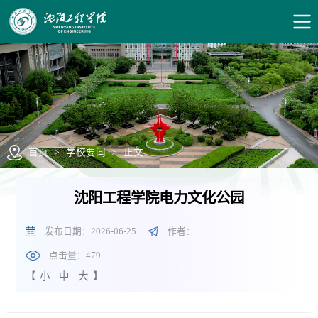
首页
>
学校要闻
>
正文
沈阳工程学院电力文化公园
发布日期：2026-06-25
作者：
点击量：
479
【
小
中
大
】