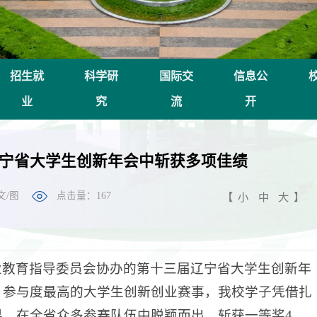
招生就
科学研
国际交
信息公
业
究
流
开
宁省大学生创新年会中斩获多项佳绩
文/图
点击量：
167
【
小
中
大
】
业教育指导委员会协办的第十三届辽宁省大学生创新年
、参与度最高的大学生创新创业赛事，我校学子凭借扎
，在全省众多参赛队伍中脱颖而出，斩获一等奖4