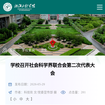
首页
>
学校要闻
>
正文
学校召开社会科学界联合会第二次代表大
会
发布日期：2026-05-29
作者：科技处 文/党委宣传部 摄
点击量：
281
【
小
中
大
】