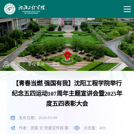
首页
>
学校要闻
>
正文
【青春当燃 强国有我】沈阳工程学院举行
纪念五四运动107周年主题宣讲会暨2025年
度五四表彰大会
发布日期：2026-05-08
作者：团委 文/党委宣传部 摄
点击量：
409