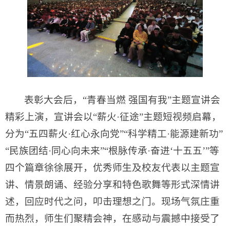
表彰大会后，“青春当燃 强国有我”主题宣讲会
精彩上演，宣讲会以“薪火·征途”主题短视频启幕，
分为“五四薪火·红心永向党”“科学精工·能源建新功”
“民族团结·同心向未来”“根脉传承·奋进‘十五五’”等
四个篇章徐徐展开，优秀师生及校友代表以主题宣
讲、情景朗诵、经验分享和特色歌舞等形式深情讲
述，回应时代之问，叩击理想之门。现场气氛庄重
而热烈，师生们聚精会神，在感动与震撼中接受了