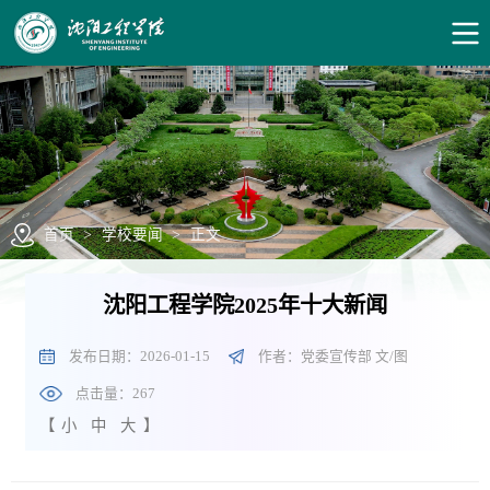
首页
>
学校要闻
>
正文
沈阳工程学院2025年十大新闻
发布日期：2026-01-15
作者：党委宣传部 文/图
点击量：
267
【
小
中
大
】