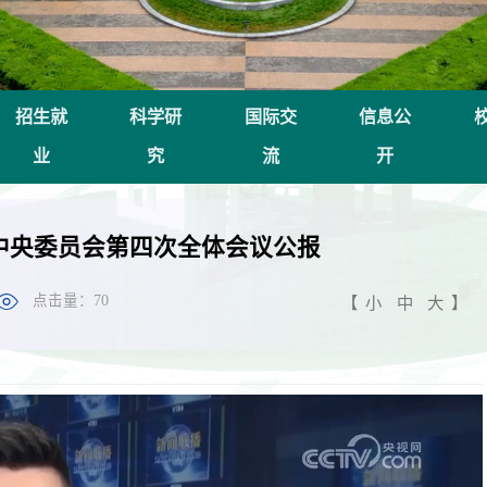
招生就
科学研
国际交
信息公
业
究
流
开
中央委员会第四次全体会议公报
点击量：
70
【
小
中
大
】