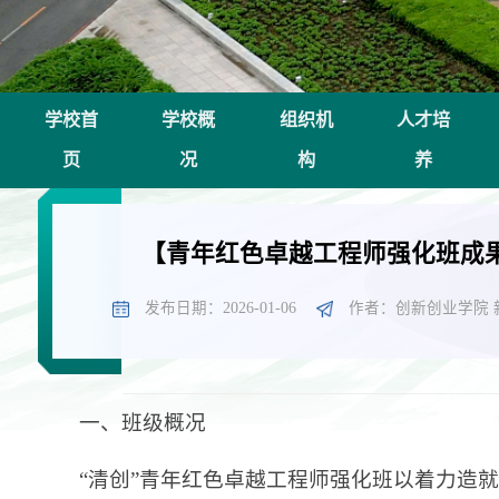
学校首
学校概
组织机
人才培
页
况
构
养
【青年红色卓越工程师强化班成果
发布日期：2026-01-06
作者：创新创业学院 
一、班级概况
“清创”青年红色卓越工程师强化班以着力造