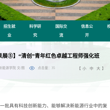
招生就
科学研
国际交
信息公
业
究
流
开
展⑤】“清创”青年红色卓越工程师强化班
新能源学院 文/图
点击量：
35
【
小
中
大
】
就一批具有科技创新能力、能够解决新能源行业中的复