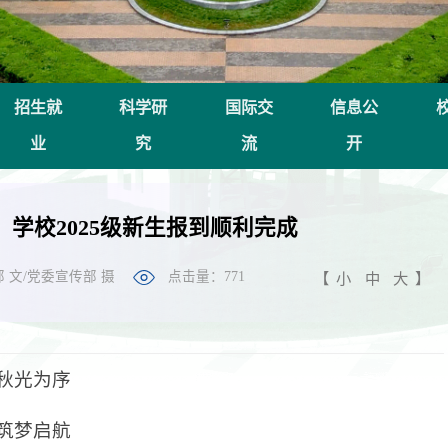
招生就
科学研
国际交
信息公
业
究
流
开
】学校2025级新生报到顺利完成
 文/党委宣传部 摄
点击量：
771
【
小
中
大
】
秋光为序
筑梦启航