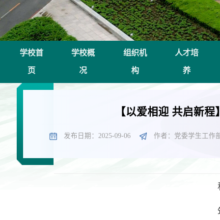
学校首
学校概
组织机
人才培
页
况
构
养
【以爱相迎 共启新程
发布日期：2025-09-06
作者：党委学生工作部