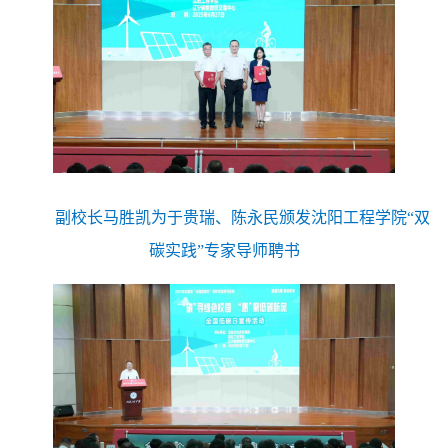
副校长马胜凯为于贵瑞、陈永民颁发沈阳工程学院“双
碳实践”专家导师聘书