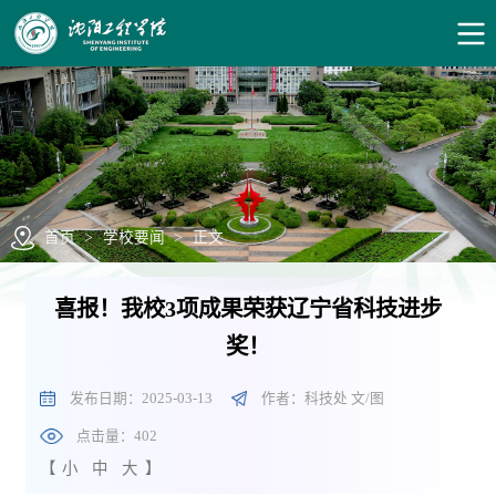
首页
>
学校要闻
>
正文
喜报！我校3项成果荣获辽宁省科技进步
奖！
发布日期：2025-03-13
作者：科技处 文/图
点击量：
402
【
小
中
大
】