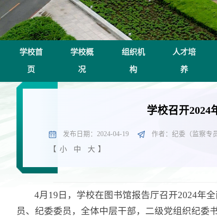
学校首
学校概
组织机
人才培
页
况
构
养
学校召开202
发布日期：2024-04-19
作者：纪委（监察专员
【
小
中
大
】
4月19日，学校在图书馆报告厅召开2024
员、纪委委员，全体中层干部，二级党组织纪委