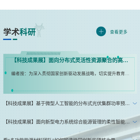
学术
科研
查看更多
【科技成果展】面向分布式灵活性资源聚合的高寒地区配电系统协同调控技术与应用
编者按：为深入贯彻国家创新驱动发展战略，切实提升教育服务区域创新发展、协调发展、绿色发展能力，学校主动担当、积极作为，制定并实施了《沈阳工程学院服务振兴技术创新研发先导计划暂行管理办法》，为学校科研创新筑牢制度根基。办法推行后，创新机制成效显著。通过“揭榜挂帅”“成果闭环管理”“产学深度融合”机制，学校在能源电力领域立足“源、网、荷、储”专业布局，科研成果实现重大突破，一批实用性强的创新成果不断涌现，...
【科技成果展】基于微型人工智能的分布式光伏集群功率预测平台开发
【科技成果展】面向新型电力系统综合能源管理的柔性智能控制设备的开发
【科技成果展】基于微型人工智能的分布式光伏集群功率预测平台开发
编者按：为深入贯彻国家创新驱动发展战略，切实提升教育服务区域创新发展、协调发展、绿色发展能力。学校主动担当、积极作为，制定并实施了《沈阳工程学院服务振兴技术创新研发先导计划暂行管理办法》，为学校科研创新筑牢制度根基。办法推行后，创新机制成效显著。通过“揭榜挂帅”“成果闭环管理”“产学深度融合”机制，学校在能源电力领域立足“源、网、荷、储”专业布局，科研成果实现重大突破，一批实用性强的创新成果不断涌现，...