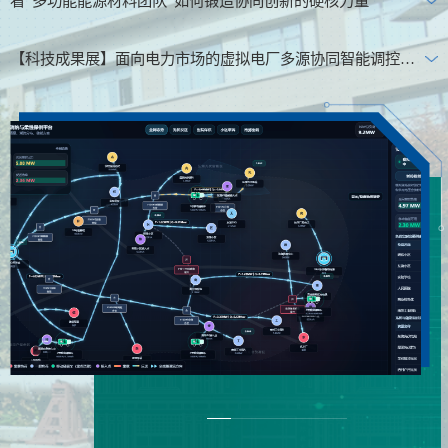
看“多功能能源材料团队”如何锻造协同创新的硬核力量
【科技成果展】面向新型电力系统综合能源管理的柔性智能控制设备的开发
为深入贯彻国家创新驱动发展战略，切实提升教育服务区域创新发展、协调发展、绿色发展能力。学校主动担当、积极作为，制定并实施了《沈阳工程学院服务振兴技术创新研发先导计划暂行管理办法》，为学校科研创新筑牢制度根基。办法推行后，创新机制成效显著。通过“揭榜挂帅”“成果闭环管理”“产学深度融合”机制，学校在能源电力领域立足“源、网、荷、储”专业布局，科研成果实现重大突破，一批实用性强的创新成果不断涌现，为地方经济发展和产业升级注入强劲动力。...
【科技成果展】面向电力市场的虚拟电厂多源协同智能调控系统
看“多功能能源材料团队”如何锻造协同创新的硬核力量
为深入贯彻国家创新驱动发展战略，学校出台的《沈阳工程学院服务振兴技术创新研发先导计划》有效地激发了学校科研创新活力，促进科技成果有效转化应用。其中“多功能能源材料团队”以攻坚克难的创新精神，在高水平科研成果产出与高层次人才培养等方面实现多项新突破。团队成员赵德鹏博士的三篇论文入选ESI 1%全球高被引论文（2026年3月更新）。然而，真正让这支团队脱颖而出的，是其将实验室的智慧火花精准对接国家“双碳”目标与产业一线需求的强大能力，...
【科技成果展】面向电力市场的虚拟电厂多源协同智能调控系统
编者按：为深入贯彻国家创新驱动发展战略，切实提升教育服务区域创新发展、协调发展、绿色发展能力。学校主动担当、积极作为，制定并实施了《沈阳工程学院服务振兴技术创新研发先导计划暂行管理办法》，为学校科研创新筑牢制度根基。办法推行后，创新机制成效显著。通过“揭榜挂帅”“成果闭环管理”“产学深度融合”机制，学校在能源电力领域立足“源、网、荷、储”专业布局，科研成果实现重大突破，一批实用性强的创新成果不断涌现，...